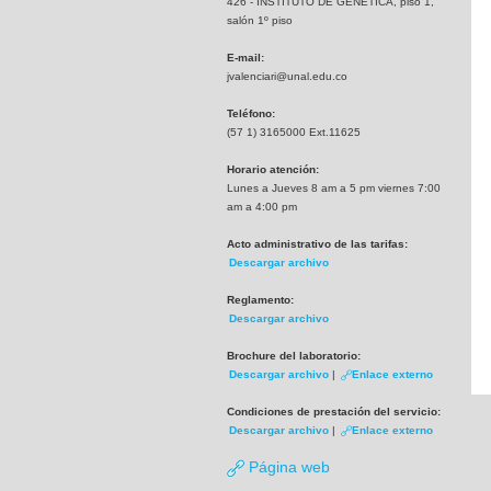
426 - INSTITUTO DE GENETICA, piso 1,
salón 1º piso
E-mail:
jvalenciari@unal.edu.co
Teléfono:
(57 1) 3165000 Ext.11625
Horario atención:
Lunes a Jueves 8 am a 5 pm viernes 7:00
am a 4:00 pm
Acto administrativo de las tarifas:
Descargar archivo
Reglamento:
Descargar archivo
Brochure del laboratorio:
Descargar archivo
|
Enlace externo
Condiciones de prestación del servicio:
Descargar archivo
|
Enlace externo
Página web