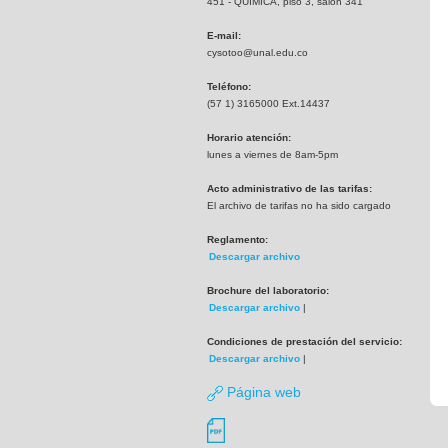
451 - QUIMICA, piso 3, salón 341
E-mail:
cysotoo@unal.edu.co
Teléfono:
(57 1) 3165000 Ext.14437
Horario atención:
lunes a viernes de 8am-5pm
Acto administrativo de las tarifas:
El archivo de tarifas no ha sido cargado
Reglamento:
Descargar archivo
Brochure del laboratorio:
Descargar archivo
|
Condiciones de prestación del servicio:
Descargar archivo
|
Página web