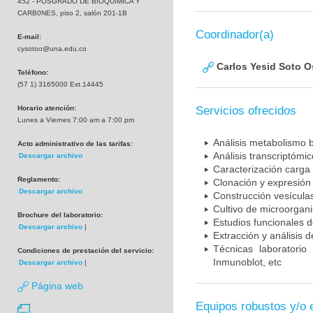
452 - POSGRADO DE BIOQUIMICA Y
CARB0NES, piso 2, salón 201-1B
Coordinador(a)
E-mail:
cysotoo@una.edu.co
Carlos Yesid Soto O
Teléfono:
(57 1) 3165000 Ext.14445
Horario atención:
Servicios ofrecidos
Lunes a Viernes 7:00 am a 7:00 pm
Análisis metabolismo 
Acto administrativo de las tarifas:
Análisis transcriptómi
Descargar archivo
Caracterización carga 
Reglamento:
Clonación y expresión 
Descargar archivo
Construcción vesícul
Cultivo de microorgan
Brochure del laboratorio:
Estudios funcionales 
Descargar archivo
|
Extracción y análisis 
Técnicas laboratorio
Condiciones de prestación del servicio:
Inmunoblot, etc
Descargar archivo
|
Página web
Equipos robustos y/o 