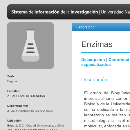
Laboratorio
Enzimas
Descripción
|
Coordinad
especializados
Sede:
Descripción
Bogotá
Facultad:
El grupo de Bioquímic
2- FACULTAD DE CIENCIAS
interdisciplinario con
Biología de la Universi
Departamento:
se ha dedicado a la inv
2- DEPARTAMENTO DE QUÍMICA
laboratorio se realizan 
microbiología a nivel 
Ubicación:
molecular, enfocada en l
Bogotá, D.C., Ciudad Universitaria, edificio