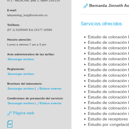
471 - MEDICINA, piso 2, salón 250/224
Bernarda Jinneth Ac
E-mail:
labpatologi_bog@unal.edu.co
Servicios ofrecidos
Teléfono:
(57 1) 3165000 Ext.15177 16590
Estudio de coloración
Horario atención:
Estudio de coloración 
Lunes a viernes 7 am a 5 pm
Estudio de coloración
Estudio de coloración 
Acto administrativo de las tarifas:
Estudio de coloración 
Descargar archivo
Estudio de coloración 
Reglamento:
Estudio de coloración
Descargar archivo
Estudio de coloración
Estudio de coloración
Brochure del laboratorio:
Estudio de coloración
Descargar archivo
|
Enlace externo
Estudio de coloración 
Estudio de coloración 
Condiciones de prestación del servicio:
Estudio de coloración
Descargar archivo
|
Enlace externo
Estudio de coloración
Página web
Estudio de coloración
Estudio de receptores
Estudio por congelaci