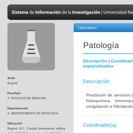
Laboratorio
Patología
Descripción
|
Coordinad
especializados
Sede:
Descripción
Bogotá
Facultad:
Prestación de servicios
2- FACULTAD DE MEDICINA
histoquímica, inmunop
congelación e hibridación 
Departamento:
2- DEPARTAMENTO DE PATOLOGÍA
Ubicación:
Coordinador(a)
Bogotá, D.C., Ciudad Universitaria, edificio