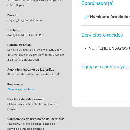
426 - INSTITUTO DE GENETICA, piso 1,
Coordinador(a)
salón 1º piso
E-mail:
Humberto Arboleda
insgen_bog@unal.edu.co
Teléfono:
Servicios ofrecidos
(57 1) 3165000 Ext.11620
Horario atención:
NO TIENE ENSAYOS
Lunes a Jueves de 8:00 am a 12:30 m y
de 2:00 pm a 5:00 pm viernes de 7:00 am
a 12:30 m y de 2:00 pm
Equipos robustos y/o 
Acto administrativo de las tarifas:
El archivo de tarifas no ha sido cargado
Reglamento:
Descargar archivo
Brochure del laboratorio:
| El archivo o link de tarifas no ha sido
cargado
Condiciones de prestación del servicio:
| El archivo o link de condiciones de
servicio no ha sido cargado