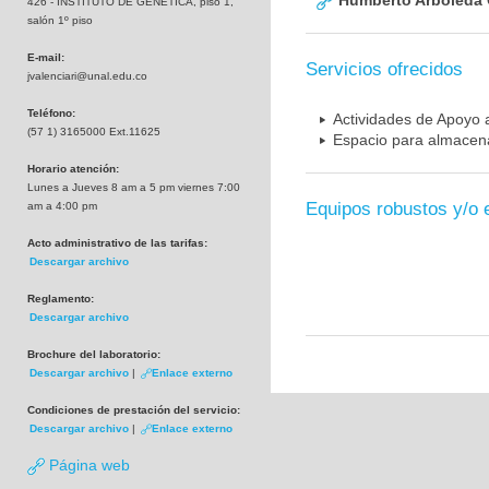
Humberto Arboleda
426 - INSTITUTO DE GENETICA, piso 1,
salón 1º piso
E-mail:
Servicios ofrecidos
jvalenciari@unal.edu.co
Teléfono:
Actividades de Apoyo a
(57 1) 3165000 Ext.11625
Espacio para almacena
Horario atención:
Lunes a Jueves 8 am a 5 pm viernes 7:00
Equipos robustos y/o 
am a 4:00 pm
Acto administrativo de las tarifas:
Descargar archivo
Reglamento:
Descargar archivo
Brochure del laboratorio:
Descargar archivo
|
Enlace externo
Condiciones de prestación del servicio:
Descargar archivo
|
Enlace externo
Página web