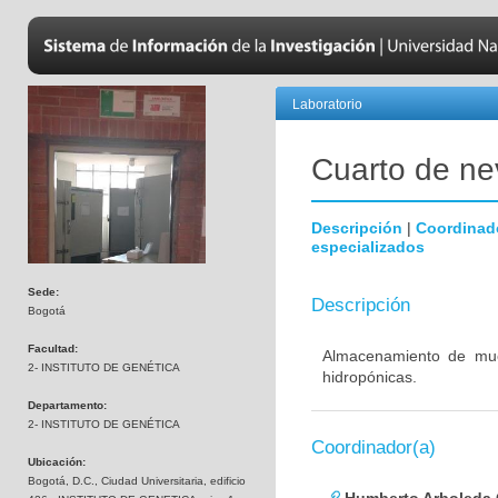
Laboratorio
Cuarto de nev
Descripción
|
Coordinad
especializados
Sede:
Descripción
Bogotá
Facultad:
Almacenamiento de mues
2- INSTITUTO DE GENÉTICA
hidropónicas.
Departamento:
2- INSTITUTO DE GENÉTICA
Coordinador(a)
Ubicación:
Bogotá, D.C., Ciudad Universitaria, edificio