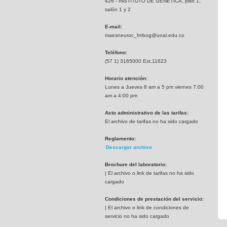
426 - INSTITUTO DE GENETICA, piso 1,
salón 1 y 2
E-mail:
maesneuroc_fmbog@unal.edu.co
Teléfono:
(57 1) 3165000 Ext.11623
Horario atención:
Lunes a Jueves 8 am a 5 pm viernes 7:00
am a 4:00 pm
Acto administrativo de las tarifas:
El archivo de tarifas no ha sido cargado
Reglamento:
Descargar archivo
Brochure del laboratorio:
| El archivo o link de tarifas no ha sido
cargado
Condiciones de prestación del servicio:
| El archivo o link de condiciones de
servicio no ha sido cargado