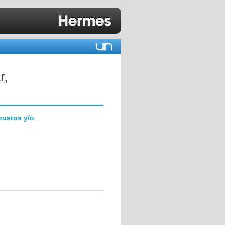
r,
bustos y/o