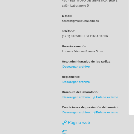
426 - INSTITUTO DE GENETICA, piso 1,
salón Laboratorio 5
E-mail:
solicitssigmol@unal.edu.co
Teléfono:
(57 1) 3165000 Ext.11634 11636
Horario atención:
Lunes a Viernes 8 am a 5 pm
Acto administrativo de las tarifas:
Descargar archivo
Reglamento:
Descargar archivo
Brochure del laboratorio:
Descargar archivo
|
Enlace externo
Condiciones de prestación del servicio:
Descargar archivo
|
Enlace externo
Página web