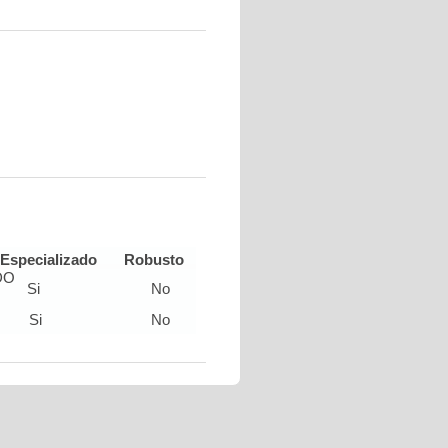
Especializado
Robusto
DO
Si
No
Si
No