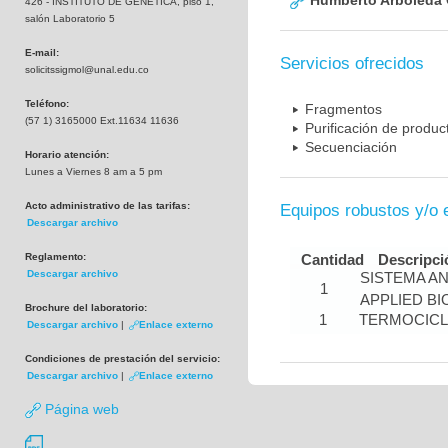
Humberto Arboleda
426 - INSTITUTO DE GENETICA, piso 1,
salón Laboratorio 5
E-mail:
Servicios ofrecidos
solicitssigmol@unal.edu.co
Teléfono:
Fragmentos
(57 1) 3165000 Ext.11634 11636
Purificación de produ
Secuenciación
Horario atención:
Lunes a Viernes 8 am a 5 pm
Acto administrativo de las tarifas:
Equipos robustos y/o 
Descargar archivo
Reglamento:
Cantidad
Descripci
Descargar archivo
SISTEMA A
1
APPLIED B
Brochure del laboratorio:
1
TERMOCIC
Descargar archivo
|
Enlace externo
Condiciones de prestación del servicio:
Descargar archivo
|
Enlace externo
Página web