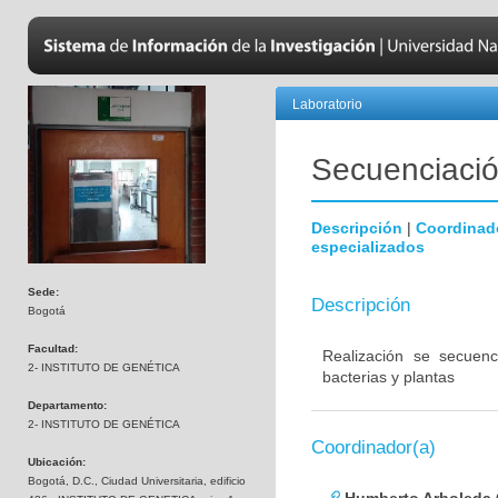
Laboratorio
Secuenciación
Descripción
|
Coordinad
especializados
Sede:
Descripción
Bogotá
Facultad:
Realización se secuenc
2- INSTITUTO DE GENÉTICA
bacterias y plantas
Departamento:
2- INSTITUTO DE GENÉTICA
Coordinador(a)
Ubicación:
Bogotá, D.C., Ciudad Universitaria, edificio