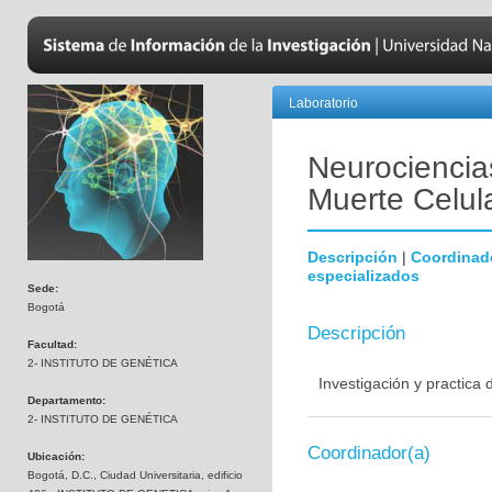
Laboratorio
Neurociencias
Muerte Celul
Descripción
|
Coordinad
especializados
Sede:
Bogotá
Descripción
Facultad:
2- INSTITUTO DE GENÉTICA
Investigación y practica
Departamento:
2- INSTITUTO DE GENÉTICA
Coordinador(a)
Ubicación:
Bogotá, D.C., Ciudad Universitaria, edificio