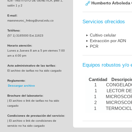
426 - INSTITUTO DE GENETICA, piso 1,
Humberto Arboleda
salón 1 y 2
E-mail:
maesneuroc_fmbog@unal.edu.co
Servicios ofrecidos
Teléfono:
Cultivo celular
(57 1) 3165000 Ext.11623
Extracción por ADN
Horario atención:
PCR
Lunes a Jueves 8 am a 5 pm viernes 7:00
am a 4:00 pm
Equipos robustos y/o 
Acto administrativo de las tarifas:
El archivo de tarifas no ha sido cargado
Cantidad
Descripci
Reglamento:
1
CONGELADO
Descargar archivo
1
LECTOR DE
Brochure del laboratorio:
1
MICROSCOP
| El archivo o link de tarifas no ha sido
2
MICROSCOP
cargado
1
TERMOCIC
Condiciones de prestación del servicio:
| El archivo o link de condiciones de
servicio no ha sido cargado