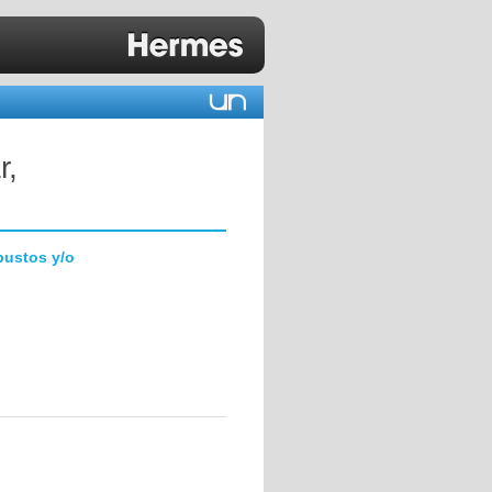
r,
bustos y/o