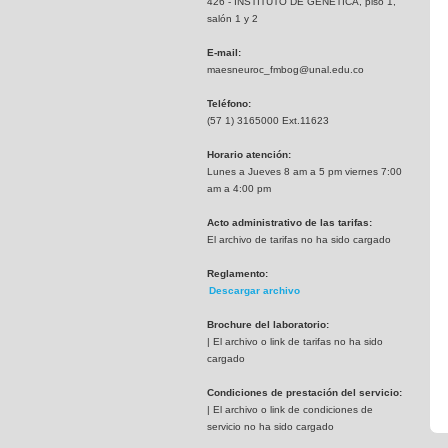
426 - INSTITUTO DE GENETICA, piso 1,
salón 1 y 2
E-mail:
maesneuroc_fmbog@unal.edu.co
Teléfono:
(57 1) 3165000 Ext.11623
Horario atención:
Lunes a Jueves 8 am a 5 pm viernes 7:00
am a 4:00 pm
Acto administrativo de las tarifas:
El archivo de tarifas no ha sido cargado
Reglamento:
Descargar archivo
Brochure del laboratorio:
| El archivo o link de tarifas no ha sido
cargado
Condiciones de prestación del servicio:
| El archivo o link de condiciones de
servicio no ha sido cargado