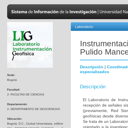
Laboratorio
Instrumentac
Pulido Mance
Descripción
|
Coordinad
especializados
Sede:
Bogotá
Descripción
Facultad:
2- FACULTAD DE CIENCIAS
El Laboratorio de Inst
Departamento:
recepción de señales si
2- DEPARTAMENTO DE GEOCIENCIAS
(previamente, Red Sis
geofísicas desde diverso
Ubicación:
Se trata de un Laborator
Bogotá, D.C., Ciudad Universitaria, edificio
orientado a la investig