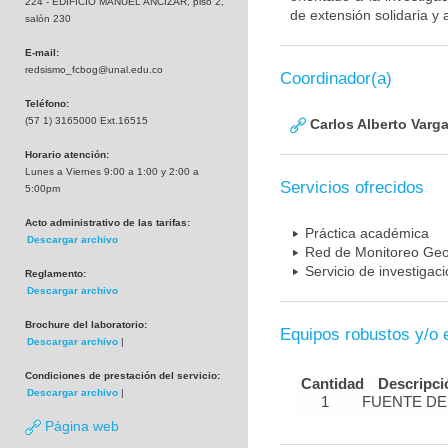
224 - EDIFICIO MANUEL ANCIZAR, piso 2,
de extensión solidaria y
salón 230
E-mail:
redsismo_fcbog@unal.edu.co
Coordinador(a)
Teléfono:
(57 1) 3165000 Ext.16515
Carlos Alberto Varg
Horario atención:
Lunes a Viernes 9:00 a 1:00 y 2:00 a
Servicios ofrecidos
5:00pm
Acto administrativo de las tarifas:
Práctica académica
Descargar archivo
Red de Monitoreo Geo
Servicio de investigac
Reglamento:
Descargar archivo
Brochure del laboratorio:
Equipos robustos y/o 
Descargar archivo
|
Condiciones de prestación del servicio:
Cantidad
Descripci
Descargar archivo
|
1
FUENTE DE
Página web