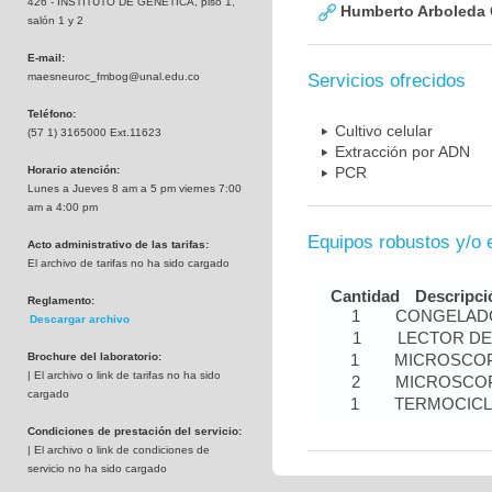
426 - INSTITUTO DE GENETICA, piso 1,
Humberto Arboleda
salón 1 y 2
E-mail:
maesneuroc_fmbog@unal.edu.co
Servicios ofrecidos
Teléfono:
Cultivo celular
(57 1) 3165000 Ext.11623
Extracción por ADN
Horario atención:
PCR
Lunes a Jueves 8 am a 5 pm viernes 7:00
am a 4:00 pm
Equipos robustos y/o 
Acto administrativo de las tarifas:
El archivo de tarifas no ha sido cargado
Cantidad
Descripci
Reglamento:
1
CONGELADO
Descargar archivo
1
LECTOR DE
Brochure del laboratorio:
1
MICROSCOP
| El archivo o link de tarifas no ha sido
2
MICROSCOP
cargado
1
TERMOCIC
Condiciones de prestación del servicio:
| El archivo o link de condiciones de
servicio no ha sido cargado