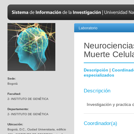
Laboratorio
Neurociencias
Muerte Celul
Descripción
|
Coordinad
especializados
Sede:
Bogotá
Descripción
Facultad:
2- INSTITUTO DE GENÉTICA
Investigación y practica
Departamento:
2- INSTITUTO DE GENÉTICA
Coordinador(a)
Ubicación:
Bogotá, D.C., Ciudad Universitaria, edificio