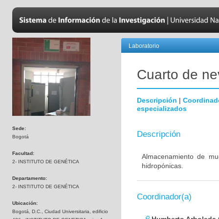
Laboratorio
Cuarto de nev
Descripción
|
Coordinad
especializados
Sede:
Descripción
Bogotá
Facultad:
Almacenamiento de mues
2- INSTITUTO DE GENÉTICA
hidropónicas.
Departamento:
2- INSTITUTO DE GENÉTICA
Coordinador(a)
Ubicación:
Bogotá, D.C., Ciudad Universitaria, edificio