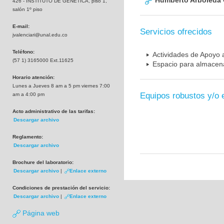
Humberto Arboleda
426 - INSTITUTO DE GENETICA, piso 1,
salón 1º piso
E-mail:
Servicios ofrecidos
jvalenciari@unal.edu.co
Teléfono:
Actividades de Apoyo a
(57 1) 3165000 Ext.11625
Espacio para almacena
Horario atención:
Lunes a Jueves 8 am a 5 pm viernes 7:00
Equipos robustos y/o 
am a 4:00 pm
Acto administrativo de las tarifas:
Descargar archivo
Reglamento:
Descargar archivo
Brochure del laboratorio:
Descargar archivo
|
Enlace externo
Condiciones de prestación del servicio:
Descargar archivo
|
Enlace externo
Página web