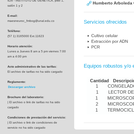
426 - INSTITUTO DE GENETICA, piso 1,
Humberto Arboleda
salón 1 y 2
E-mail:
maesneuroc_fmbog@unal.edu.co
Servicios ofrecidos
Teléfono:
Cultivo celular
(57 1) 3165000 Ext.11623
Extracción por ADN
Horario atención:
PCR
Lunes a Jueves 8 am a 5 pm viernes 7:00
am a 4:00 pm
Equipos robustos y/o 
Acto administrativo de las tarifas:
El archivo de tarifas no ha sido cargado
Cantidad
Descripci
Reglamento:
1
CONGELADO
Descargar archivo
1
LECTOR DE
Brochure del laboratorio:
1
MICROSCOP
| El archivo o link de tarifas no ha sido
2
MICROSCOP
cargado
1
TERMOCIC
Condiciones de prestación del servicio:
| El archivo o link de condiciones de
servicio no ha sido cargado