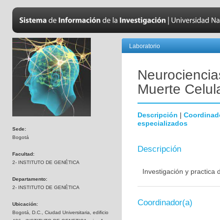
Laboratorio
Neurociencias
Muerte Celul
Descripción
|
Coordinad
especializados
Sede:
Bogotá
Descripción
Facultad:
2- INSTITUTO DE GENÉTICA
Investigación y practica
Departamento:
2- INSTITUTO DE GENÉTICA
Coordinador(a)
Ubicación:
Bogotá, D.C., Ciudad Universitaria, edificio