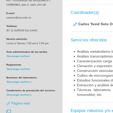
452 - POSGRADO DE BIOQUIMICA Y
CARB0NES, piso 2, salón 201-1B
Coordinador(a)
E-mail:
cysotoo@una.edu.co
Carlos Yesid Soto O
Teléfono:
(57 1) 3165000 Ext.14445
Horario atención:
Servicios ofrecidos
Lunes a Viernes 7:00 am a 7:00 pm
Análisis metabolismo 
Acto administrativo de las tarifas:
Análisis transcriptómi
Descargar archivo
Caracterización carga 
Reglamento:
Clonación y expresión 
Descargar archivo
Construcción vesícul
Cultivo de microorgan
Brochure del laboratorio:
Estudios funcionales 
Descargar archivo
|
Extracción y análisis 
Técnicas laboratorio
Condiciones de prestación del servicio:
Inmunoblot, etc
Descargar archivo
|
Página web
Equipos robustos y/o 