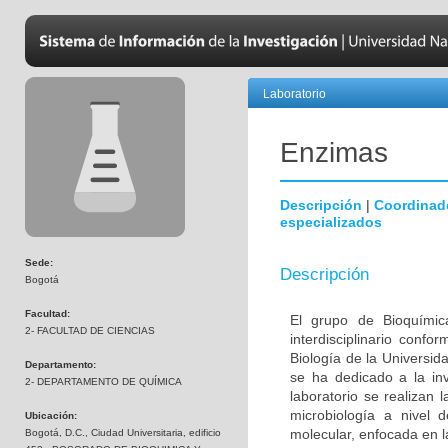
Laboratorio
Enzimas
Descripción
|
Coordinad
especializados
Sede:
Descripción
Bogotá
Facultad:
El grupo de Bioquímic
2- FACULTAD DE CIENCIAS
interdisciplinario con
Biología de la Universi
Departamento:
se ha dedicado a la inv
2- DEPARTAMENTO DE QUÍMICA
laboratorio se realizan 
microbiología a nivel 
Ubicación:
molecular, enfocada en l
Bogotá, D.C., Ciudad Universitaria, edificio