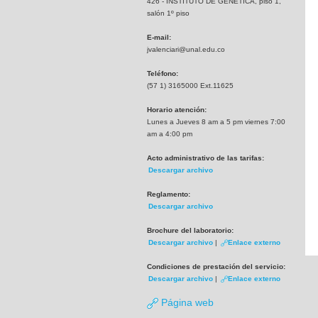
426 - INSTITUTO DE GENETICA, piso 1,
salón 1º piso
E-mail:
jvalenciari@unal.edu.co
Teléfono:
(57 1) 3165000 Ext.11625
Horario atención:
Lunes a Jueves 8 am a 5 pm viernes 7:00
am a 4:00 pm
Acto administrativo de las tarifas:
Descargar archivo
Reglamento:
Descargar archivo
Brochure del laboratorio:
Descargar archivo
|
Enlace externo
Condiciones de prestación del servicio:
Descargar archivo
|
Enlace externo
Página web