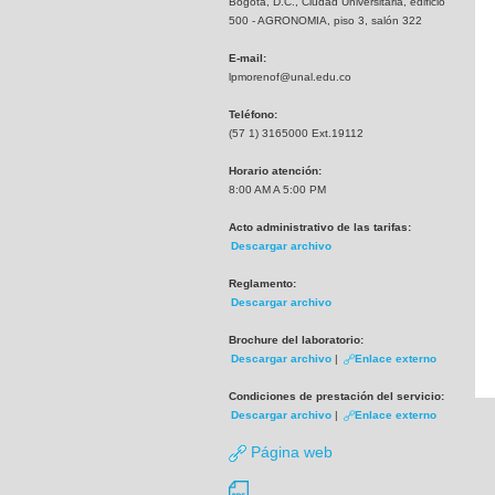
Bogotá, D.C., Ciudad Universitaria, edificio
500 - AGRONOMIA, piso 3, salón 322
E-mail:
lpmorenof@unal.edu.co
Teléfono:
(57 1) 3165000 Ext.19112
Horario atención:
8:00 AM A 5:00 PM
Acto administrativo de las tarifas:
Descargar archivo
Reglamento:
Descargar archivo
Brochure del laboratorio:
Descargar archivo
|
Enlace externo
Condiciones de prestación del servicio:
Descargar archivo
|
Enlace externo
Página web