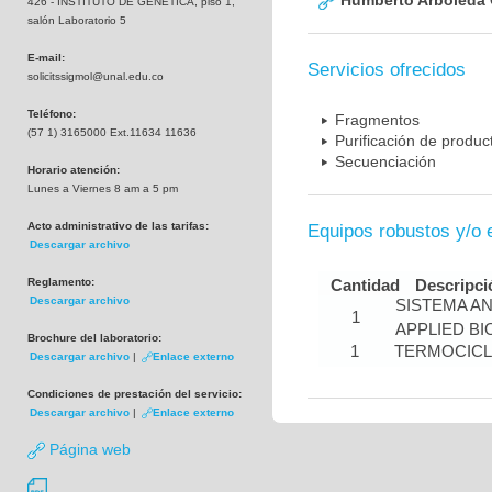
Humberto Arboleda
426 - INSTITUTO DE GENETICA, piso 1,
salón Laboratorio 5
E-mail:
Servicios ofrecidos
solicitssigmol@unal.edu.co
Teléfono:
Fragmentos
(57 1) 3165000 Ext.11634 11636
Purificación de produ
Secuenciación
Horario atención:
Lunes a Viernes 8 am a 5 pm
Acto administrativo de las tarifas:
Equipos robustos y/o 
Descargar archivo
Reglamento:
Cantidad
Descripci
Descargar archivo
SISTEMA A
1
APPLIED B
Brochure del laboratorio:
1
TERMOCIC
Descargar archivo
|
Enlace externo
Condiciones de prestación del servicio:
Descargar archivo
|
Enlace externo
Página web