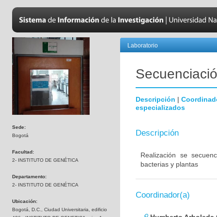
Laboratorio
Secuenciación
Descripción
|
Coordinad
especializados
Sede:
Descripción
Bogotá
Facultad:
Realización se secuenc
2- INSTITUTO DE GENÉTICA
bacterias y plantas
Departamento:
2- INSTITUTO DE GENÉTICA
Coordinador(a)
Ubicación:
Bogotá, D.C., Ciudad Universitaria, edificio