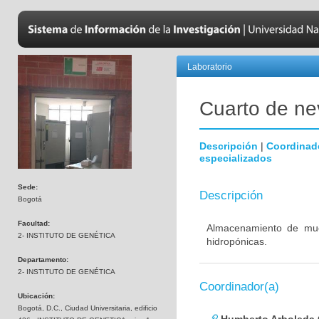
Laboratorio
Cuarto de nev
Descripción
|
Coordinad
especializados
Sede:
Descripción
Bogotá
Facultad:
Almacenamiento de mues
2- INSTITUTO DE GENÉTICA
hidropónicas.
Departamento:
2- INSTITUTO DE GENÉTICA
Coordinador(a)
Ubicación:
Bogotá, D.C., Ciudad Universitaria, edificio