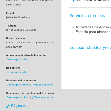
Humberto Arboleda
426 - INSTITUTO DE GENETICA, piso 1,
salón 1º piso
E-mail:
Servicios ofrecidos
jvalenciari@unal.edu.co
Teléfono:
Actividades de Apoyo a
(57 1) 3165000 Ext.11625
Espacio para almacena
Horario atención:
Lunes a Jueves 8 am a 5 pm viernes 7:00
Equipos robustos y/o 
am a 4:00 pm
Acto administrativo de las tarifas:
Descargar archivo
Reglamento:
Descargar archivo
Brochure del laboratorio:
Descargar archivo
|
Enlace externo
Condiciones de prestación del servicio:
Descargar archivo
|
Enlace externo
Página web