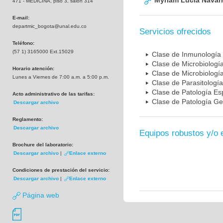
Myriam Lucia Navarr
471 - MEDICINA, piso 3, salón 314
E-mail:
departmic_bogota@unal.edu.co
Servicios ofrecidos
Teléfono:
(57 1) 3165000 Ext.15029
Clase de Inmunología
Clase de Microbiologí
Horario atención:
Clase de Microbiologí
Lunes a Viernes de 7:00 a.m. a 5:00 p.m.
Clase de Parasitología
Clase de Patología Es
Acto administrativo de las tarifas:
Clase de Patología Ge
Descargar archivo
Reglamento:
Descargar archivo
Equipos robustos y/o 
Brochure del laboratorio:
Descargar archivo
|
Enlace externo
Condiciones de prestación del servicio:
Descargar archivo
|
Enlace externo
Página web