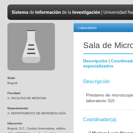
Laboratorio
Sala de Micr
Descripción
|
Coordinad
especializados
Sede:
Descripción
Bogotá
Facultad:
Préstamo de microscopio
2- FACULTAD DE MEDICINA
laboratorio 315
Departamento:
2- DEPARTAMENTO DE MICROBIOLOGÍA
Coordinador(a)
Ubicación:
Bogotá, D.C., Ciudad Universitaria, edificio