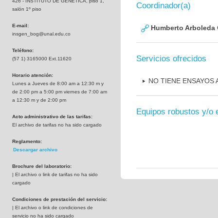
426 - INSTITUTO DE GENETICA, piso 1,
Coordinador(a)
salón 1º piso
E-mail:
Humberto Arboleda
insgen_bog@unal.edu.co
Teléfono:
Servicios ofrecidos
(57 1) 3165000 Ext.11620
Horario atención:
NO TIENE ENSAYOS
Lunes a Jueves de 8:00 am a 12:30 m y
de 2:00 pm a 5:00 pm viernes de 7:00 am
a 12:30 m y de 2:00 pm
Equipos robustos y/o 
Acto administrativo de las tarifas:
El archivo de tarifas no ha sido cargado
Reglamento:
Descargar archivo
Brochure del laboratorio:
| El archivo o link de tarifas no ha sido
cargado
Condiciones de prestación del servicio:
| El archivo o link de condiciones de
servicio no ha sido cargado