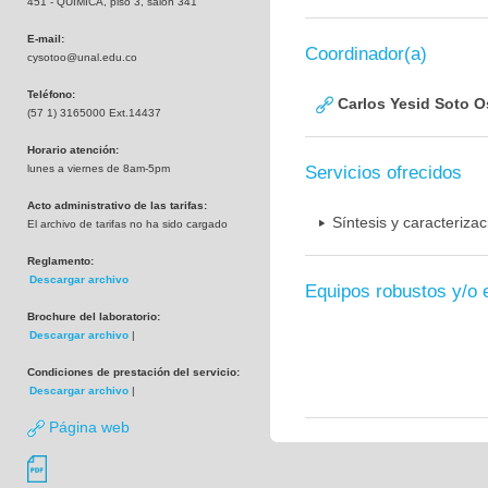
451 - QUIMICA, piso 3, salón 341
E-mail:
Coordinador(a)
cysotoo@unal.edu.co
Teléfono:
Carlos Yesid Soto O
(57 1) 3165000 Ext.14437
Horario atención:
lunes a viernes de 8am-5pm
Servicios ofrecidos
Acto administrativo de las tarifas:
Síntesis y caracteriza
El archivo de tarifas no ha sido cargado
Reglamento:
Descargar archivo
Equipos robustos y/o 
Brochure del laboratorio:
Descargar archivo
|
Condiciones de prestación del servicio:
Descargar archivo
|
Página web