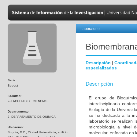
Laboratorio
Biomembran
Descripción
|
Coordinad
especializados
Sede:
Descripción
Bogotá
Facultad:
El grupo de Bioquímic
2- FACULTAD DE CIENCIAS
interdisciplinario con
Biología de la Universi
Departamento:
se ha dedicado a la inv
2- DEPARTAMENTO DE QUÍMICA
laboratorio se realizan 
microbiología a nivel 
Ubicación:
molecular, enfocada en l
Bogotá, D.C., Ciudad Universitaria, edificio