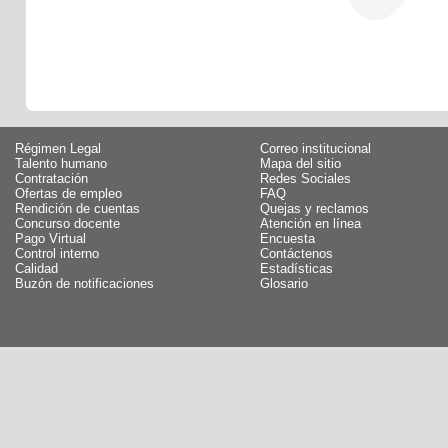
Régimen Legal
Correo institucional
Talento humano
Mapa del sitio
Contratación
Redes Sociales
Ofertas de empleo
FAQ
Rendición de cuentas
Quejas y reclamos
Concurso docente
Atención en línea
Pago Virtual
Encuesta
Control interno
Contáctenos
Calidad
Estadísticas
Buzón de notificaciones
Glosario