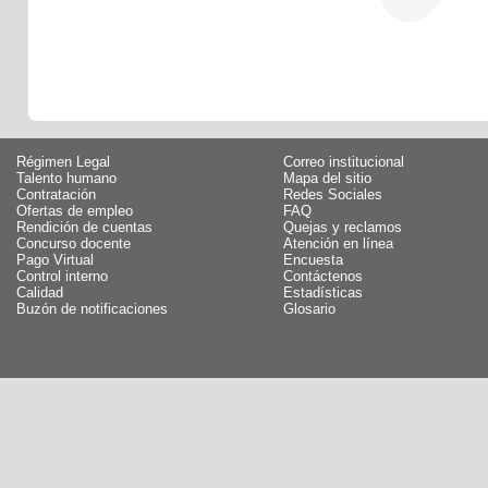
Régimen Legal
Correo institucional
Talento humano
Mapa del sitio
Contratación
Redes Sociales
Ofertas de empleo
FAQ
Rendición de cuentas
Quejas y reclamos
Concurso docente
Atención en línea
Pago Virtual
Encuesta
Control interno
Contáctenos
Calidad
Estadísticas
Buzón de notificaciones
Glosario