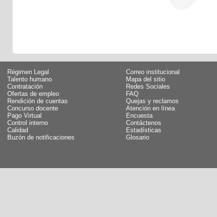
Régimen Legal
Correo institucional
Talento humano
Mapa del sitio
Contratación
Redes Sociales
Ofertas de empleo
FAQ
Rendición de cuentas
Quejas y reclamos
Concurso docente
Atención en línea
Pago Virtual
Encuesta
Control interno
Contáctenos
Calidad
Estadísticas
Buzón de notificaciones
Glosario