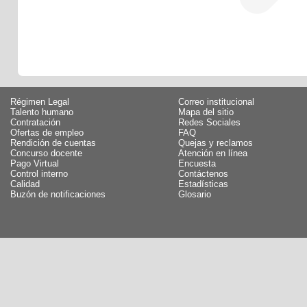
Régimen Legal
Correo institucional
Talento humano
Mapa del sitio
Contratación
Redes Sociales
Ofertas de empleo
FAQ
Rendición de cuentas
Quejas y reclamos
Concurso docente
Atención en línea
Pago Virtual
Encuesta
Control interno
Contáctenos
Calidad
Estadísticas
Buzón de notificaciones
Glosario