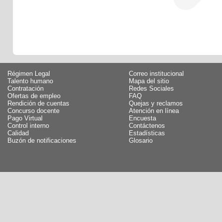
Régimen Legal
Correo institucional
Talento humano
Mapa del sitio
Contratación
Redes Sociales
Ofertas de empleo
FAQ
Rendición de cuentas
Quejas y reclamos
Concurso docente
Atención en línea
Pago Virtual
Encuesta
Control interno
Contáctenos
Calidad
Estadísticas
Buzón de notificaciones
Glosario