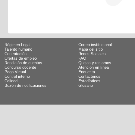
Régimen Legal
Correo institucional
Talento humano
Mapa del sitio
Contratación
Redes Sociales
Ofertas de empleo
FAQ
Rendición de cuentas
Quejas y reclamos
Concurso docente
Atención en línea
Pago Virtual
Encuesta
Control interno
Contáctenos
Calidad
Estadísticas
Buzón de notificaciones
Glosario