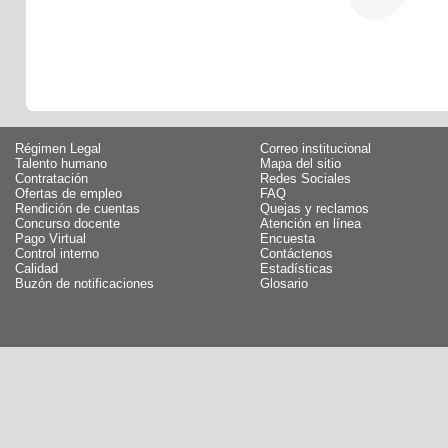
Régimen Legal
Correo institucional
Talento humano
Mapa del sitio
Contratación
Redes Sociales
Ofertas de empleo
FAQ
Rendición de cuentas
Quejas y reclamos
Concurso docente
Atención en línea
Pago Virtual
Encuesta
Control interno
Contáctenos
Calidad
Estadísticas
Buzón de notificaciones
Glosario