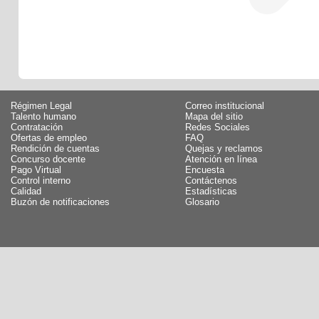
Régimen Legal
Correo institucional
Talento humano
Mapa del sitio
Contratación
Redes Sociales
Ofertas de empleo
FAQ
Rendición de cuentas
Quejas y reclamos
Concurso docente
Atención en línea
Pago Virtual
Encuesta
Control interno
Contáctenos
Calidad
Estadísticas
Buzón de notificaciones
Glosario