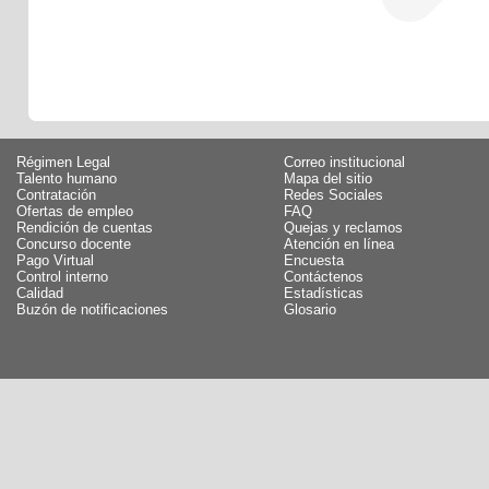
Régimen Legal
Correo institucional
Talento humano
Mapa del sitio
Contratación
Redes Sociales
Ofertas de empleo
FAQ
Rendición de cuentas
Quejas y reclamos
Concurso docente
Atención en línea
Pago Virtual
Encuesta
Control interno
Contáctenos
Calidad
Estadísticas
Buzón de notificaciones
Glosario