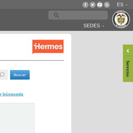
ES
SEDES
ar búsqueda