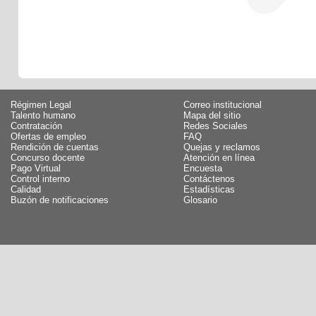
Régimen Legal
Correo institucional
Talento humano
Mapa del sitio
Contratación
Redes Sociales
Ofertas de empleo
FAQ
Rendición de cuentas
Quejas y reclamos
Concurso docente
Atención en línea
Pago Virtual
Encuesta
Control interno
Contáctenos
Calidad
Estadísticas
Buzón de notificaciones
Glosario