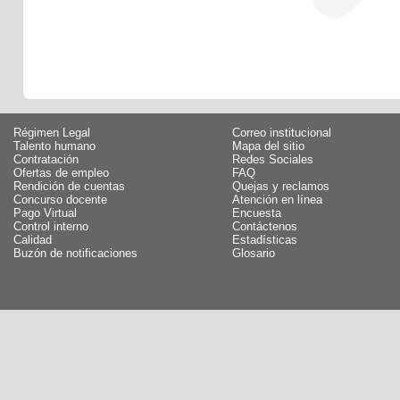
Régimen Legal
Correo institucional
Talento humano
Mapa del sitio
Contratación
Redes Sociales
Ofertas de empleo
FAQ
Rendición de cuentas
Quejas y reclamos
Concurso docente
Atención en línea
Pago Virtual
Encuesta
Control interno
Contáctenos
Calidad
Estadísticas
Buzón de notificaciones
Glosario