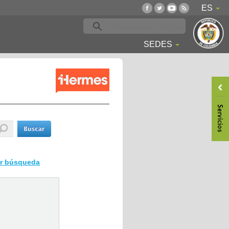
ES
SEDES
ar búsqueda