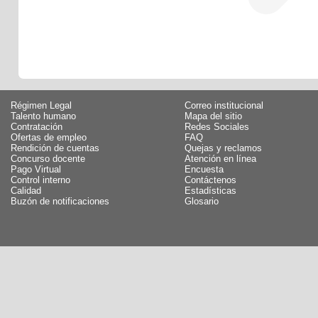
Régimen Legal
Correo institucional
Talento humano
Mapa del sitio
Contratación
Redes Sociales
Ofertas de empleo
FAQ
Rendición de cuentas
Quejas y reclamos
Concurso docente
Atención en línea
Pago Virtual
Encuesta
Control interno
Contáctenos
Calidad
Estadísticas
Buzón de notificaciones
Glosario