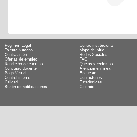
Régimen Legal
Correo institucional
Talento humano
Mapa del sitio
Contratación
Redes Sociales
Ofertas de empleo
FAQ
Rendición de cuentas
Quejas y reclamos
Concurso docente
Atención en línea
Pago Virtual
Encuesta
Control interno
Contáctenos
Calidad
Estadísticas
Buzón de notificaciones
Glosario