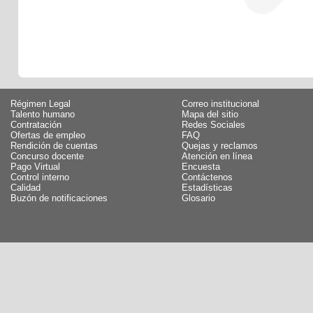
Régimen Legal
Correo institucional
Talento humano
Mapa del sitio
Contratación
Redes Sociales
Ofertas de empleo
FAQ
Rendición de cuentas
Quejas y reclamos
Concurso docente
Atención en línea
Pago Virtual
Encuesta
Control interno
Contáctenos
Calidad
Estadísticas
Buzón de notificaciones
Glosario