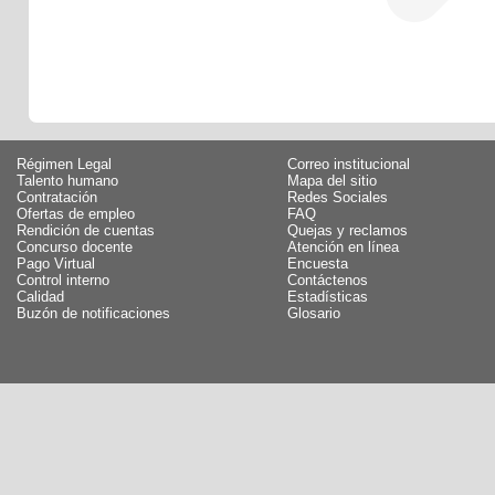
Régimen Legal
Correo institucional
Talento humano
Mapa del sitio
Contratación
Redes Sociales
Ofertas de empleo
FAQ
Rendición de cuentas
Quejas y reclamos
Concurso docente
Atención en línea
Pago Virtual
Encuesta
Control interno
Contáctenos
Calidad
Estadísticas
Buzón de notificaciones
Glosario