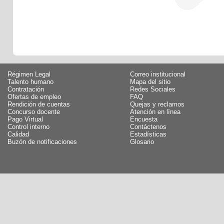
Régimen Legal
Correo institucional
Talento humano
Mapa del sitio
Contratación
Redes Sociales
Ofertas de empleo
FAQ
Rendición de cuentas
Quejas y reclamos
Concurso docente
Atención en línea
Pago Virtual
Encuesta
Control interno
Contáctenos
Calidad
Estadísticas
Buzón de notificaciones
Glosario