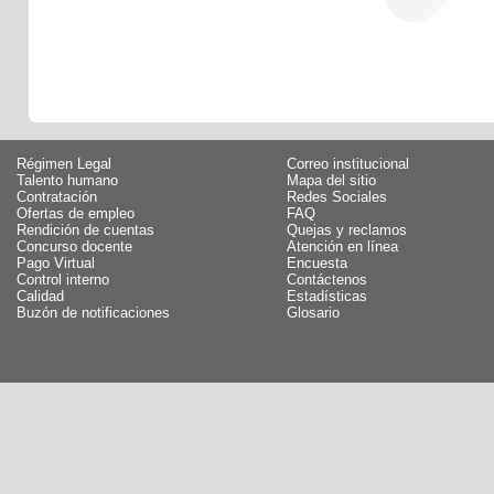
Régimen Legal
Correo institucional
Talento humano
Mapa del sitio
Contratación
Redes Sociales
Ofertas de empleo
FAQ
Rendición de cuentas
Quejas y reclamos
Concurso docente
Atención en línea
Pago Virtual
Encuesta
Control interno
Contáctenos
Calidad
Estadísticas
Buzón de notificaciones
Glosario