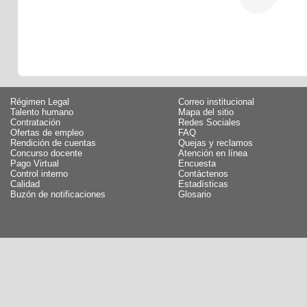
Régimen Legal
Correo institucional
Talento humano
Mapa del sitio
Contratación
Redes Sociales
Ofertas de empleo
FAQ
Rendición de cuentas
Quejas y reclamos
Concurso docente
Atención en línea
Pago Virtual
Encuesta
Control interno
Contáctenos
Calidad
Estadísticas
Buzón de notificaciones
Glosario