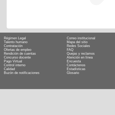
Régimen Legal
Correo institucional
Talento humano
Mapa del sitio
Contratación
Redes Sociales
Ofertas de empleo
FAQ
Rendición de cuentas
Quejas y reclamos
Concurso docente
Atención en línea
Pago Virtual
Encuesta
Control interno
Contáctenos
Calidad
Estadísticas
Buzón de notificaciones
Glosario