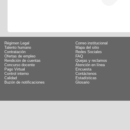
Régimen Legal
Correo institucional
Talento humano
Mapa del sitio
Contratación
Redes Sociales
Ofertas de empleo
FAQ
Rendición de cuentas
Quejas y reclamos
Concurso docente
Atención en línea
Pago Virtual
Encuesta
Control interno
Contáctenos
Calidad
Estadísticas
Buzón de notificaciones
Glosario