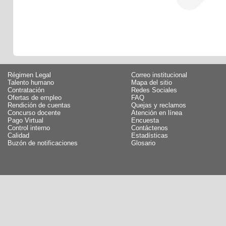
Régimen Legal
Correo institucional
Talento humano
Mapa del sitio
Contratación
Redes Sociales
Ofertas de empleo
FAQ
Rendición de cuentas
Quejas y reclamos
Concurso docente
Atención en línea
Pago Virtual
Encuesta
Control interno
Contáctenos
Calidad
Estadísticas
Buzón de notificaciones
Glosario