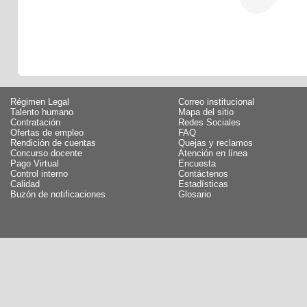
Régimen Legal
Correo institucional
Talento humano
Mapa del sitio
Contratación
Redes Sociales
Ofertas de empleo
FAQ
Rendición de cuentas
Quejas y reclamos
Concurso docente
Atención en línea
Pago Virtual
Encuesta
Control interno
Contáctenos
Calidad
Estadísticas
Buzón de notificaciones
Glosario