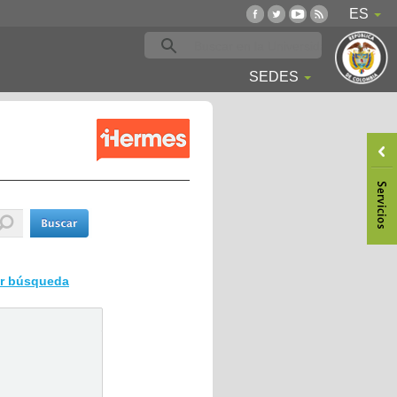
ES
SEDES
ar búsqueda