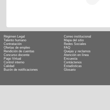
Régimen Legal
Correo institucional
Talento humano
Mapa del sitio
Contratación
Redes Sociales
Ofertas de empleo
FAQ
Rendición de cuentas
Quejas y reclamos
Concurso docente
Atención en línea
Pago Virtual
Encuesta
Control interno
Contáctenos
Calidad
Estadísticas
Buzón de notificaciones
Glosario