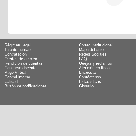
Régimen Legal
Correo institucional
Talento humano
Mapa del sitio
Contratación
Redes Sociales
Ofertas de empleo
FAQ
Rendición de cuentas
Quejas y reclamos
Concurso docente
Atención en línea
Pago Virtual
Encuesta
Control interno
Contáctenos
Calidad
Estadísticas
Buzón de notificaciones
Glosario